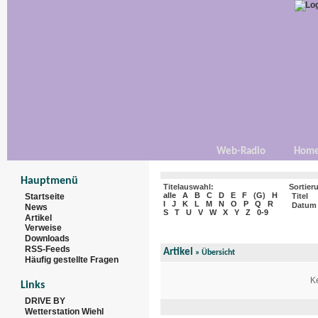
Web-Radio
Hom
Hauptmenü
Titelauswahl:
Sortier
alle
A
B
C
D
E
F
(
G
)
H
Startseite
Titel
I
J
K
L
M
N
O
P
Q
R
Datum
News
S
T
U
V
W
X
Y
Z
0-9
Artikel
Verweise
Downloads
RSS-Feeds
Artikel
»
Übersicht
Häufig gestellte Fragen
Ke
Links
DRIVE BY
Wetterstation Wiehl