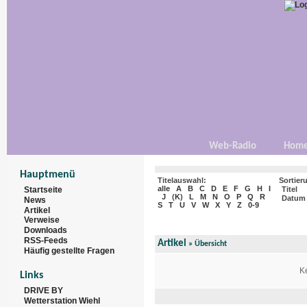
Web-Radio
Hom
Hauptmenü
Titelauswahl:
Sortier
alle
A
B
C
D
E
F
G
H
I
Startseite
Titel
J
(
K
)
L
M
N
O
P
Q
R
Datum
News
S
T
U
V
W
X
Y
Z
0-9
Artikel
Verweise
Downloads
RSS-Feeds
Artikel
»
Übersicht
Häufig gestellte Fragen
Ke
Links
DRIVE BY
Wetterstation Wiehl