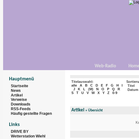
Web-Radio
Hom
Hauptmenü
Titelauswahl:
Sortier
alle
A
B
C
D
E
F
G
H
I
Startseite
Titel
J
K
L
(
M
)
N
O
P
Q
R
Datum
News
S
T
U
V
W
X
Y
Z
0-9
Artikel
Verweise
Downloads
RSS-Feeds
Artikel
»
Übersicht
Häufig gestellte Fragen
Ke
Links
DRIVE BY
Wetterstation Wiehl