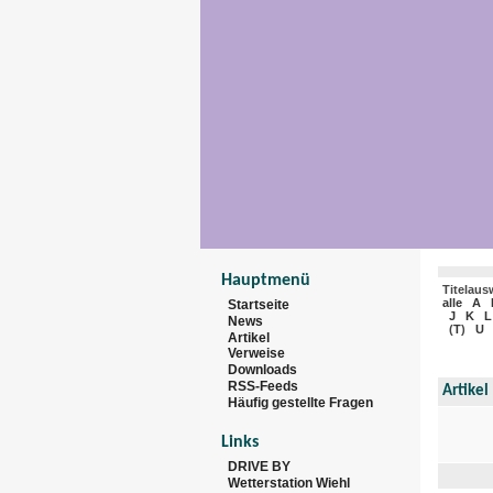
Hauptmenü
Titelaus
alle
A
Startseite
J
K
L
News
(
T
)
U
Artikel
Verweise
Downloads
RSS-Feeds
Artikel
Häufig gestellte Fragen
Links
DRIVE BY
Wetterstation Wiehl