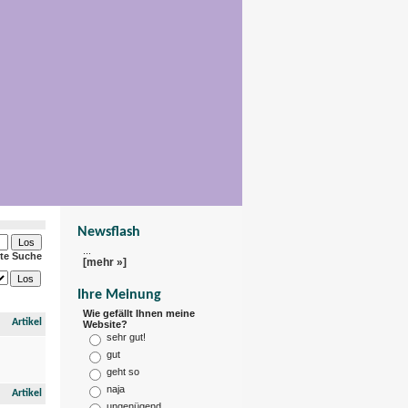
Newsflash
...
rte Suche
[mehr »]
Ihre Meinung
Wie gefällt Ihnen meine
Artikel
Website?
sehr gut!
gut
geht so
naja
Artikel
ungenügend