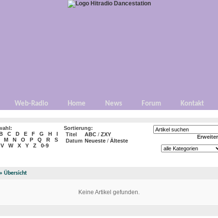
Web-Radio
Home
News
Forum
Kontakt
wahl:
Sortierung:
B
C
D
E
F
G
H
I
Titel
ABC
/
ZXY
Erweite
M
N
O
P
Q
R
S
Datum
Neueste
/
Älteste
V
W
X
Y
Z
0-9
»
Übersicht
Keine Artikel gefunden.