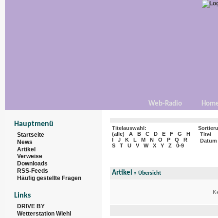
Web-Radio
Hom
Hauptmenü
Titelauswahl:
Sortier
(
alle
)
A
B
C
D
E
F
G
H
Startseite
Titel
I
J
K
L
M
N
O
P
Q
R
Datum
News
S
T
U
V
W
X
Y
Z
0-9
Artikel
Verweise
Downloads
RSS-Feeds
Artikel
»
Übersicht
Häufig gestellte Fragen
Ke
Links
DRIVE BY
Wetterstation Wiehl