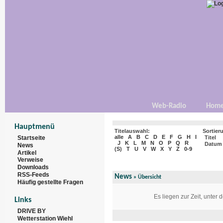
Web-Radio
Hom
Hauptmenü
Titelauswahl:
Sortier
alle
A
B
C
D
E
F
G
H
I
Startseite
Titel
J
K
L
M
N
O
P
Q
R
Datum
News
(
S
)
T
U
V
W
X
Y
Z
0-9
Artikel
Verweise
Downloads
RSS-Feeds
News
» Übersicht
Häufig gestellte Fragen
Es liegen zur Zeit, unter
Links
DRIVE BY
Wetterstation Wiehl