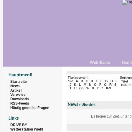
Web-Radio
Hom
Hauptmenü
Titelauswahl:
Sortier
alle
A
B
C
D
E
F
G
H
I
Startseite
Titel
J
K
L
M
N
O
P
Q
R
S
Datum
News
T
U
(
V
)
W
X
Y
Z
0-9
Artikel
Verweise
Downloads
RSS-Feeds
News
» Übersicht
Häufig gestellte Fragen
Es liegen zur Zeit, unter
Links
DRIVE BY
Wetterstation Wiehl