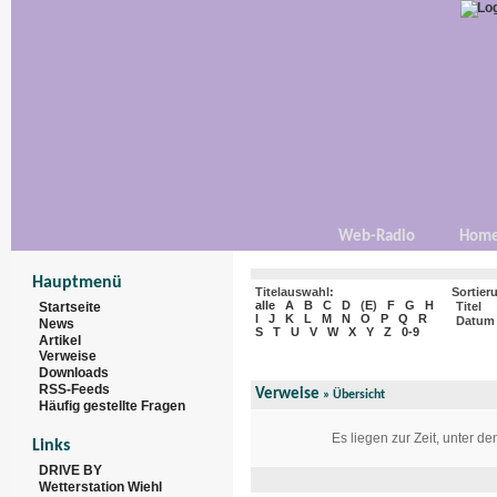
Web-Radio
Hom
Hauptmenü
Titelauswahl:
Sortier
alle
A
B
C
D
(
E
)
F
G
H
Startseite
Titel
I
J
K
L
M
N
O
P
Q
R
Datum
News
S
T
U
V
W
X
Y
Z
0-9
Artikel
Verweise
Downloads
RSS-Feeds
Verweise
» Übersicht
Häufig gestellte Fragen
Es liegen zur Zeit, unter d
Links
DRIVE BY
Wetterstation Wiehl