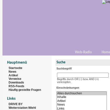
Web-Radio
Hom
Hauptmenü
Suche
Startseite
Suchbegriff
News
Artikel
Verweise
Begriffe durch OR (-) bzw. AND (+)
verknüpfen.
Downloads
RSS-Feeds
Einschränkungen
Häufig gestellte Fragen
Links
DRIVE BY
Wetterstation Wiehl