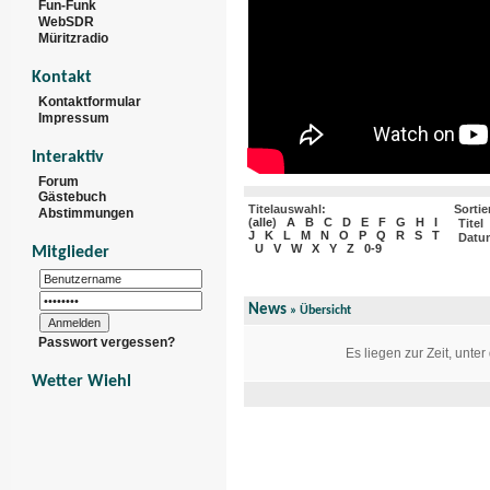
Fun-Funk
WebSDR
Müritzradio
Kontakt
Kontaktformular
Impressum
Interaktiv
Forum
Gästebuch
Titelauswahl:
Sortie
Abstimmungen
(
alle
)
A
B
C
D
E
F
G
H
I
Titel
J
K
L
M
N
O
P
Q
R
S
T
Datu
U
V
W
X
Y
Z
0-9
Mitglieder
News
» Übersicht
Passwort vergessen?
Es liegen zur Zeit, unte
Wetter Wiehl