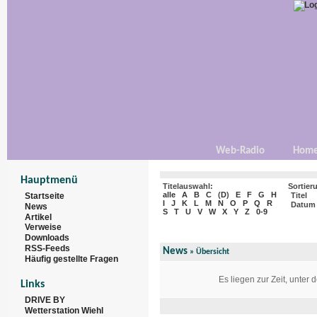
Web-Radio
Hom
Hauptmenü
Titelauswahl:
Sortier
alle
A
B
C
(
D
)
E
F
G
H
Startseite
Titel
I
J
K
L
M
N
O
P
Q
R
Datum
News
S
T
U
V
W
X
Y
Z
0-9
Artikel
Verweise
Downloads
RSS-Feeds
News
» Übersicht
Häufig gestellte Fragen
Es liegen zur Zeit, unter
Links
DRIVE BY
Wetterstation Wiehl